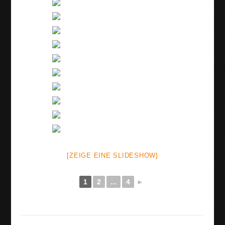
[ZEIGE EINE SLIDESHOW]
1
2
...
4
►